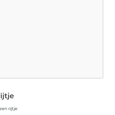
jtje
en rijtje: