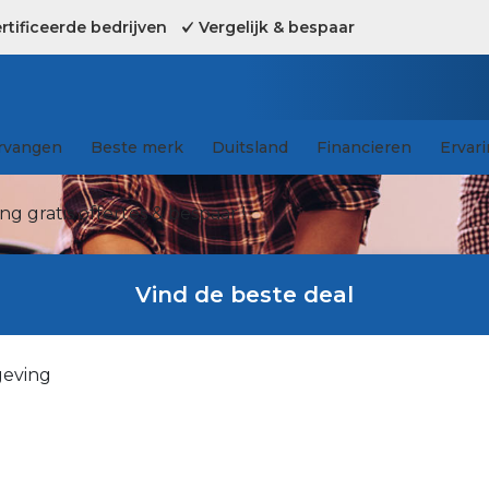
tificeerde bedrijven
Vergelijk & bespaar
rvangen
Beste merk
Duitsland
Financieren
Ervar
g gratis offertes & bespaar !
Vind de beste deal
geving