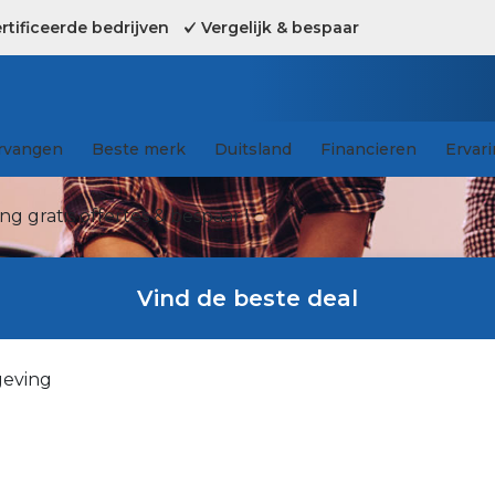
tificeerde bedrijven
Vergelijk & bespaar
rvangen
Beste merk
Duitsland
Financieren
Ervar
g gratis offertes & bespaar !
Vind de beste deal
geving