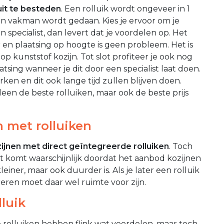
uit te besteden
. Een rolluik wordt ongeveer in 1
en vakman wordt gedaan. Kies je ervoor om je
n specialist, dan levert dat je voordelen op. Het
ar en plaatsing op hoogte is geen probleem. Het is
p kunststof kozijn. Tot slot profiteer je ook nog
atsing wanneer je dit door een specialist laat doen.
ken en dit ook lange tijd zullen blijven doen.
alleen de beste rolluiken, maar ook de beste prijs
 met rolluiken
ijnen met direct geïntegreerde rolluiken
. Toch
t komt waarschijnlijk doordat het aanbod kozijnen
einer, maar ook duurder is. Als je later een rolluik
reren moet daar wel ruimte voor zijn.
luik
 rolluiken hebben flink wat voordelen, maar toch