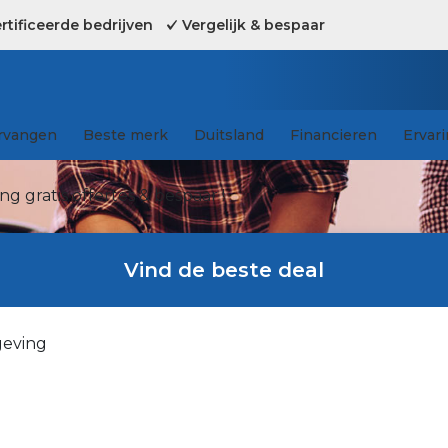
tificeerde bedrijven
Vergelijk & bespaar
rvangen
Beste merk
Duitsland
Financieren
Ervar
g gratis offertes & bespaar !
Vind de beste deal
geving