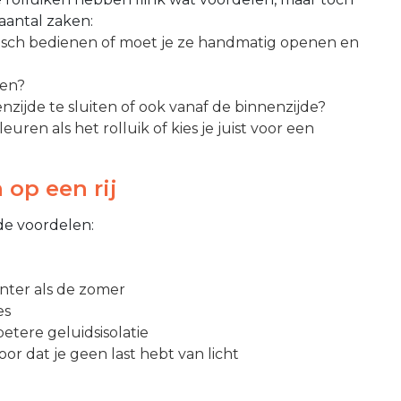
 aantal zaken:
trisch bedienen of moet je ze handmatig openen en
ken?
enzijde te sluiten of ook vanaf de binnenzijde?
ren als het rolluik of kies je juist voor een
 op een rij
de voordelen:
inter als de zomer
es
etere geluidsisolatie
r dat je geen last hebt van licht