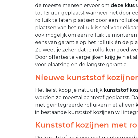
de meeste mensen ervoor om
deze klus 
tot 1,5 uur geplaatst wanneer het door e
rolluik te laten plaatsen door een rolluike
plaatsen van het rolluik is snel voor elka
ook mogelijk om een rolluik te monteren o
eens van garantie op het rolluik én de pla
Zo weet je zeker dat je rolluiken goed wer
Door offertes te vergelijken krijg je niet 
voor plaatsing en de langste garantie.
Nieuwe kunststof kozijnen
Het liefst koop je natuurlijk
kunststof koz
worden ze meestal achteraf geplaatst. Da
met geïntegreerde rolluiken niet alleen kl
in bestaande kunststof kozijnen wil integ
Kunststof kozijnen met rol
De kunststof kozijnen met geïntegreerde