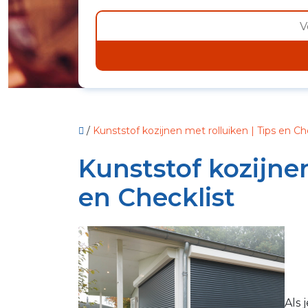
/
Kunststof kozijnen met rolluiken | Tips en Ch
Kunststof kozijnen
en Checklist
Als 