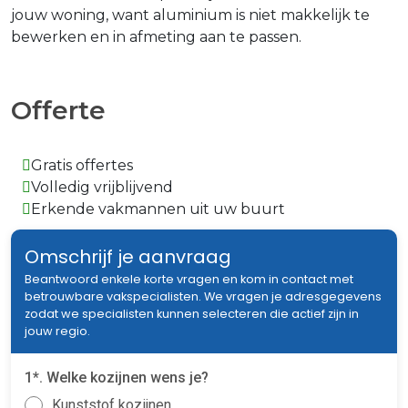
jouw woning, want aluminium is niet makkelijk te
bewerken en in afmeting aan te passen.
Offerte
Gratis offertes
Volledig vrijblijvend
Erkende vakmannen uit uw buurt
Omschrijf je aanvraag
Beantwoord enkele korte vragen en kom in contact met
betrouwbare vakspecialisten. We vragen je adresgegevens
zodat we specialisten kunnen selecteren die actief zijn in
jouw regio.
1*. Welke kozijnen wens je?
Kunststof kozijnen