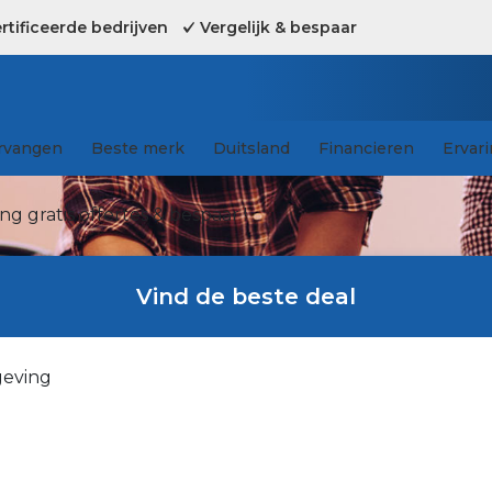
tificeerde bedrijven
Vergelijk & bespaar
rvangen
Beste merk
Duitsland
Financieren
Ervar
g gratis offertes & bespaar !
Vind de beste deal
geving