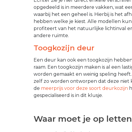
Echter zie je hier direct enkele verschille
opgedeeld is in meerdere vakken, wat e
waarbij het een geheel is. Hierbij is het afha
hebben welke je kiest. Alle modellen kun
profiteert van het natuurlijke lichtinval e
andere ruimte.
Toogkozijn deur
Een deur kan ook een toogkozijn hebben,
raam. Een toogkozijn maken is al een lasti
worden gemaakt en weinig speling heeft. 
zelf zo worden ontworpen dat deze niet 
de
meerprijs voor deze soort deurkozijn
h
gespecialiseerd is in dit klusje.
Waar moet je op letten