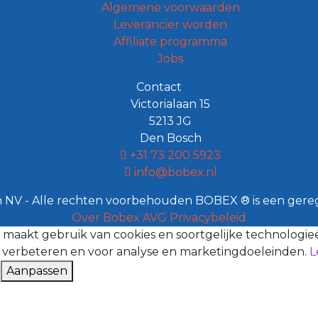
Algemene voorwaarden
Leverancier worden
Affiliate programma
Jobs
Contact
Victorialaan 15
5213 JG
Den Bosch
+31 73 200 5923
info@bobex.nl
 NV - Alle rechten voorbehouden BOBEX ® is een gere
Over Bobex
AVG
Privacybeleid
 maakt gebruik van cookies en soortgelijke technologi
 verbeteren en voor analyse en marketingdoeleinden.
L
Aanpassen