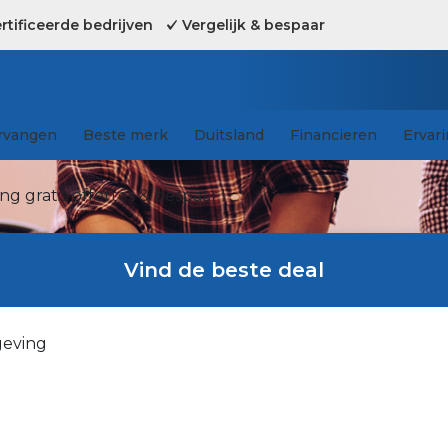
tificeerde bedrijven
Vergelijk & bespaar
rvangen
Beste merk
Duitsland
Financieren
Ervar
g gratis offertes & bespaar !
Vind de beste deal
geving